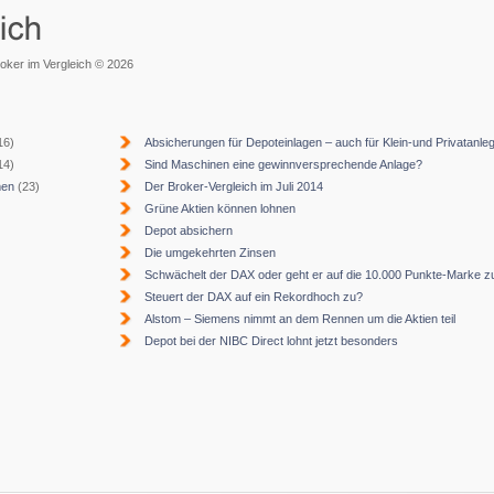
roker im Vergleich © 2026
16)
Absicherungen für Depoteinlagen – auch für Klein-und Privatanle
14)
Sind Maschinen eine gewinnversprechende Anlage?
men
(23)
Der Broker-Vergleich im Juli 2014
Grüne Aktien können lohnen
Depot absichern
Die umgekehrten Zinsen
Schwächelt der DAX oder geht er auf die 10.000 Punkte-Marke z
Steuert der DAX auf ein Rekordhoch zu?
Alstom – Siemens nimmt an dem Rennen um die Aktien teil
Depot bei der NIBC Direct lohnt jetzt besonders