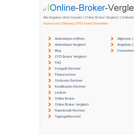
Alle Angaben ohne Gewähr | Online Broker Vergleich | Onlineb
Impressum
|
Sitemap
|
RSS Feed
|
Anmelden
Aktiendepot eröffnen
Allgemein
(
Aktiendepot Vergleich
Angebote
(
Blog
Finanzthe
CFD Broker Vergleich
FAQ
Festgeld Rechner
Finanzrechner
Girokonto Rechner
Kreditkarten Rechner
Lexikon
Online Broker
Online Broker Vergleich
Ratenkredit Rechner
Tagesgeldrechner