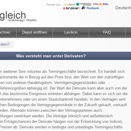
echner
Depot eröffnen
Lexikon
FAQ
vaten?
Was versteht man unter Derivaten?
m weiteren Sinn mitunter als Termingeschäfte bezeichnet. Es handelt sich
strumente die in Bezug auf den Preis bzw. den Wert von den zukünftigen
sen von anderen Handelsgütern, Vermögensgegenständen oder
eferenzgrößen abhängig ist. Der Wert der Derivate kann aber auch von der
t das bestimmte Ereignisse eintreten abhängen. Dabei kann es sich um die
nternehmens oder um einen Staatsbankrott handeln. In den Verträgen wird
chen Bedingungen die Vertragsgegenstände in der Zukunft gekauft, verkauft
rden. Alternativ können zwischen den Vertragsparteien auch
lungen vereinbart werden. Die Verträge börslich und außerbörslich
e Ertragschancen der Derivate hängen von der Entwicklung von Indices,
Preisen ab. Derivate werden in bedingte und unbedingte Termingeschäfte