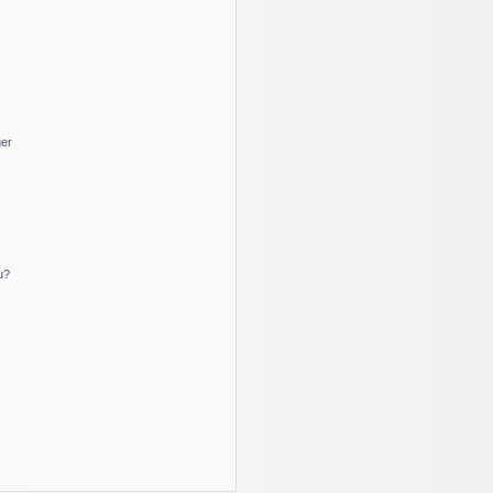
ger
u?