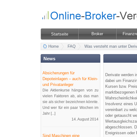
Broker
Finanzr
Startseite
Home
FAQ
Was versteht man unter Deri
News
Absicherungen für
Derivate werden i
Depoteinlagen – auch für Klein-
dabei um Finanzin
und Privatanleger
Kursen bzw. Prei
Die Aktienkurse hängen von zu
marktbezogenen R
vielen Faktoren ab, als das man
Wahrscheinlichkei
sie als sicher bezeichnen könnte.
Insolvenz eines U
Und wer für ein paar Wochen im
vereinbart zu wel
Jahr [...]
oder getauscht we
14. August 2014
Wertausgleichszah
abgeschlossen. Di
Ereignissen oder 
Sind Maschinen eine