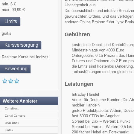
min. 6 €
Überlegenheit aus.
max. 99,99 €
Die übersichtliche und intuitive Benutz
gewünschten Orders, und das verfolgen
Limits
anderen Online Brokern führt Lynx Brok
gratis
Gebühren
Kursversorgung
kostenlose Depot- und Kontoführun
Mindesteinlage von 4000 Euro
Ordergebühr: 0,15 Prozent des Han
Realtime Kurse bei Indizes
Futures und Optionen ab 2 Euro pro
die Lmits sind kostenlos (Änderung
Bewertung
Teilausführungen sind am gleichen 
Leistungen
Intraday Handel
Vorteil für Deutsche Kunden: Die Ab
Weitere Anbieter
mobiler Handeln
Comdirect
große Produktpalette: Aktien, Dev
fast 3000 CFDs im Angebot
Cortal Consors
Spread bei Dax – Werten:1 Punkt
DAB Bank
Spread bei Forex – Werten: 0,5 bis 
Flatex
200 facher Hebel am Forexmarkt