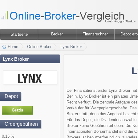
Broker
Finanzrechner
Depot erö
Startseite
Home
Online Broker
Lynx Broker
Lynx Broker
L
Der Finanzdienstleister Lynx Broker hat
Depot
Berlin. Lynx Broker ist ein privates Un
Recht verfügt. Die zentrale Aufgabe de
Verkäufer für Wertpapiergeschäfte. Das 
Gratis
Broker statt, denn das Angebot bezieht s
Für das Depot, die Dividendenauszahlu
Ordergebühren
Broker keine Gebühren erhoben. Die Ku
internationalen Börsenhandel sind die O
0,15 %
Brokers ist benutzerfreundlich, zuverlä