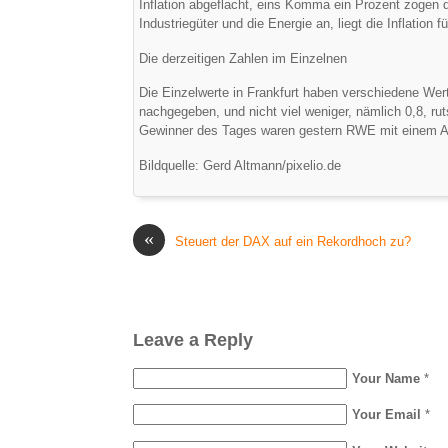
Inflation abgeflacht, eins Komma ein Prozent zogen d
Industriegüter und die Energie an, liegt die Inflation f
Die derzeitigen Zahlen im Einzelnen
Die Einzelwerte in Frankfurt haben verschiedene Wer
nachgegeben, und nicht viel weniger, nämlich 0,8, r
Gewinner des Tages waren gestern RWE mit einem A
Bildquelle: Gerd Altmann/pixelio.de
«
Steuert der DAX auf ein Rekordhoch zu?
Leave a Reply
Your Name
*
Your Email
*