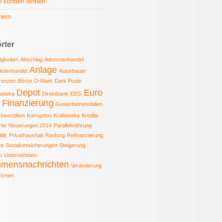
n können lohnen
hern
rter
igkeiten
Abschlag
Adressenhandel
Anlage
ktienhandel
Autorbauer
renzen
Börse
D-Mark
Dark Pools
Depot
Euro
ebeka
Direktbank
EEG
Finanzierung
Gewerbeimmobilien
Investition
Korruption
Kraftwerke
Kredite
nte
Neuerungen 2014
Parallelwährung
itik
Privathaushalt
Ranking
Refinanzierung
te
Sozialversicherungen
Steigerung
p
Unternehmen
hmensnachrichten
Veränderung
Firmen