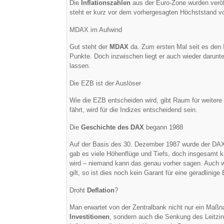
Die
Inflationszahlen
aus der Euro-Zone wurden veröf
steht er kurz vor dem vorhergesagten Höchststand vo
MDAX im Aufwind
Gut steht der
MDAX
da. Zum ersten Mal seit es den 
Punkte. Doch inzwischen liegt er auch wieder darunt
lassen.
Die EZB ist der Auslöser
Wie die EZB entscheiden wird, gibt Raum für weitere 
fährt, wird für die Indizes entscheidend sein.
Die
Geschichte des DAX
begann 1988
Auf der Basis des 30. Dezember 1987 wurde der DAX
gab es viele Höhenflüge und Tiefs, doch insgesamt 
wird – niemand kann das genau vorher sagen. Auch w
gilt, so ist dies noch kein Garant für eine geradlinig
Droht
Deflation
?
Man erwartet von der Zentralbank nicht nur ein Ma
Investitionen
, sondern auch die Senkung des Leitzin