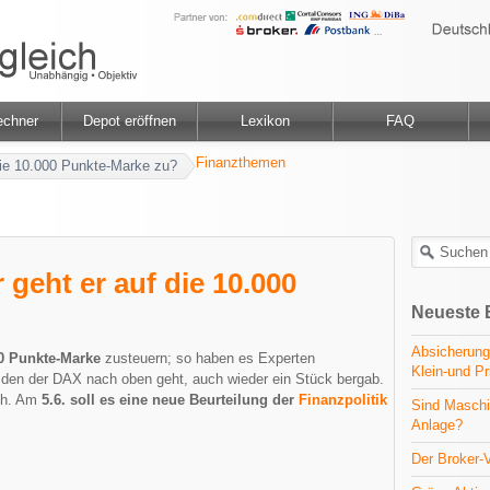
echner
Depot eröffnen
Lexikon
FAQ
Finanzthemen
die 10.000 Punkte-Marke zu?
geht er auf die 10.000
Neueste 
Absicherung
0 Punkte-Marke
zusteuern; so haben es Experten
Klein-und Pr
t, den der DAX nach oben geht, auch wieder ein Stück bergab.
ich. Am
5.6. soll es eine neue Beurteilung der
Finanzpolitik
Sind Maschi
Anlage?
Der Broker-V