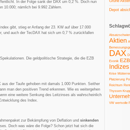
Grüne Aktie
fentlicht. In der Folge sank der DAX um 0,2 %. Doch nun
n 10.000; nämlich bei 9.992 Zählern.
Depot absic
Schlagwö
Index gibt, stieg er Anfang der 23. KW auf über 17.000
er, und auch der TecDAX hat sich um 0,7 % zurückfallen
Absatzschwier
Aktien
A
Bemessungsg
DAX
D
Spekulationen. Die geldpolitische Strategie, die die EZB
EZB
Evonik
Indizes
Krise
Mütterre
Platzierung
Pol
 aus der Taufe gehoben mit damals 1.000 Punkten. Seither
Reichtum
Ren
kann man den positiven Trend erkennen. Wie es weitergehen
Thyssen-Krup
enn eine weitere Senkung des Leitzinses als wahrscheinlich
Unterne
e Entwicklung des Index.
VW
wertvolle 
ßnahmenpaket zur Bekämpfung von Deflation und
sinkenden
ses. Doch was wäre die Folge? Schon jetzt hat sich die