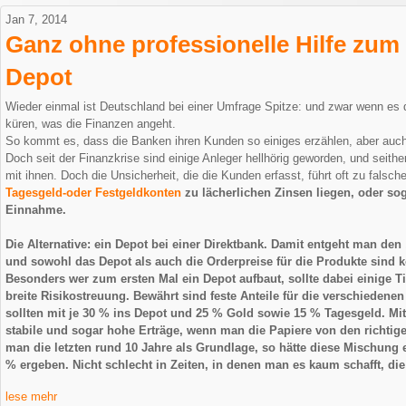
Jan 7, 2014
Ganz ohne professionelle Hilfe zum 
Depot
Wieder einmal ist Deutschland bei einer Umfrage Spitze: und zwar wenn es
küren, was die Finanzen angeht.
So kommt es, dass die Banken ihren Kunden so einiges erzählen, aber auc
Doch seit der Finanzkrise sind einige Anleger hellhörig geworden, und seithe
mit ihnen. Doch die Unsicherheit, die die Kunden erfasst, führt oft zu falsc
Tagesgeld-oder Festgeldkonten
zu lächerlichen Zinsen liegen, oder s
Einnahme.
Die Alternative: ein Depot bei einer Direktbank. Damit entgeht man de
und sowohl das Depot als auch die Orderpreise für die Produkte sind k
Besonders wer zum ersten Mal ein Depot aufbaut, sollte dabei einige T
breite Risikostreuung. Bewährt sind feste Anteile für die verschiedene
sollten mit je 30 % ins Depot und 25 % Gold sowie 15 % Tagesgeld. Mit
stabile und sogar hohe Erträge, wenn man die Papiere von den richti
man die letzten rund 10 Jahre als Grundlage, so hätte diese Mischung 
% ergeben. Nicht schlecht in Zeiten, in denen man es kaum schafft, die
lese mehr