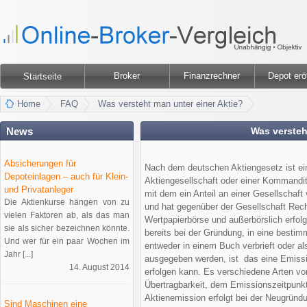
Broker
Finanzrechner
Depot erö
Startseite
Home
FAQ
Was versteht man unter einer Aktie?
News
Was versteh
Absicherungen für
Nach dem deutschen Aktiengesetz ist ein
Depoteinlagen – auch für Klein-
Aktiengesellschaft oder einer Kommanditg
und Privatanleger
mit dem ein Anteil an einer Gesellschaft 
Die Aktienkurse hängen von zu
und hat gegenüber der Gesellschaft Rech
vielen Faktoren ab, als das man
Wertpapierbörse und außerbörslich erfolg
sie als sicher bezeichnen könnte.
bereits bei der Gründung, in eine bestim
Und wer für ein paar Wochen im
entweder in einem Buch verbrieft oder a
Jahr [...]
ausgegeben werden, ist das eine Emissi
14. August 2014
erfolgen kann. Es verschiedene Arten vo
Übertragbarkeit, dem Emissionszeitpunk
Aktienemission erfolgt bei der Neugründ
Sind Maschinen eine