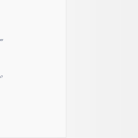
ger
u?