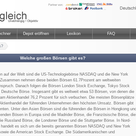
echner
Depot eröffnen
Lexikon
FAQ
s?
Welche großen Börsen gibt es?
en auf der Welt sind die US-Technologiebörse NASDAQ und die New York
 Zusammen nehmen diese beiden Börsen 61.7Prozent am weltweiten
Anspruch. Danach folgen die Börsen London Stock Exchange, Tokyo Stock
 Deutsche Börse. Insgesamt gibt es weltweit etwa 53 Börsen, von denen die
am Aktienhandel 76,2 Prozent für sich verbuchen. Die meisten Börsenplätze
ktienhandel der führenden Unternehmen den höchsten Umsatz. Börsen gibt
nenten. Unter den Asien Börsen sind die führenden die Börsen in Hongkong un
enden Bösen in Europa sind die Madrider Börse, die Französische Börse, die
die Russland Börse, die Londoner Börse und die Stuttgarter Börse. In Nord-
a handelt es sich um die bereits genannten Börsen NASDAQ und New York
owie die American Stock Exchange. Die Südamerikanischen und