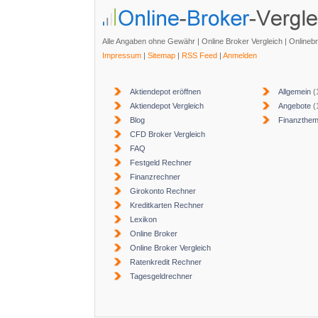
Alle Angaben ohne Gewähr | Online Broker Vergleich | Onlineb
Impressum
|
Sitemap
|
RSS Feed
|
Anmelden
Aktiendepot eröffnen
Allgemein
(
Aktiendepot Vergleich
Angebote
(
Blog
Finanzthe
CFD Broker Vergleich
FAQ
Festgeld Rechner
Finanzrechner
Girokonto Rechner
Kreditkarten Rechner
Lexikon
Online Broker
Online Broker Vergleich
Ratenkredit Rechner
Tagesgeldrechner