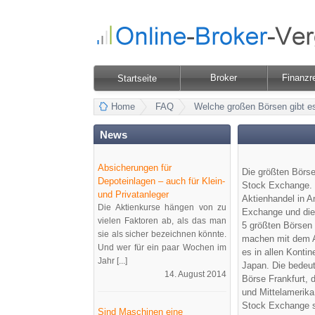
Broker
Finanzr
Startseite
Home
FAQ
Welche großen Börsen gibt e
News
Absicherungen für
Die größten Börs
Depoteinlagen – auch für Klein-
Stock Exchange.
und Privatanleger
Aktienhandel in 
Die Aktienkurse hängen von zu
Exchange und die
vielen Faktoren ab, als das man
5 größten Börsen 
sie als sicher bezeichnen könnte.
machen mit dem A
Und wer für ein paar Wochen im
es in allen Konti
Jahr [...]
Japan. Die bedeut
14. August 2014
Börse Frankfurt, 
und Mittelamerik
Stock Exchange s
Sind Maschinen eine