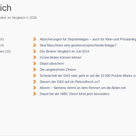
roker im Vergleich © 2026
16)
Absicherungen für Depoteinlagen – auch für Klein-und Privatanle
14)
Sind Maschinen eine gewinnversprechende Anlage?
men
(23)
Der Broker-Vergleich im Juli 2014
Grüne Aktien können lohnen
Depot absichern
Die umgekehrten Zinsen
Schwächelt der DAX oder geht er auf die 10.000 Punkte-Marke z
Steuert der DAX auf ein Rekordhoch zu?
Alstom – Siemens nimmt an dem Rennen um die Aktien teil
Depot bei der NIBC Direct lohnt jetzt besonders