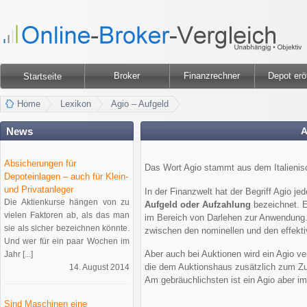
Broker
Finanzrechner
Depot erö
Startseite
Home
Lexikon
Agio – Aufgeld
News
A
Absicherungen für
Das Wort Agio stammt aus dem Italienisc
Depoteinlagen – auch für Klein-
und Privatanleger
In der Finanzwelt hat der Begriff Agio j
Die Aktienkurse hängen von zu
Aufgeld oder Aufzahlung
bezeichnet. E
vielen Faktoren ab, als das man
im Bereich von Darlehen zur Anwendung. 
sie als sicher bezeichnen könnte.
zwischen den nominellen und den effekt
Und wer für ein paar Wochen im
Aber auch bei Auktionen wird ein Agio ve
Jahr [...]
die dem Auktionshaus zusätzlich zum Zusc
14. August 2014
Am gebräuchlichsten ist ein Agio aber i
Sind Maschinen eine