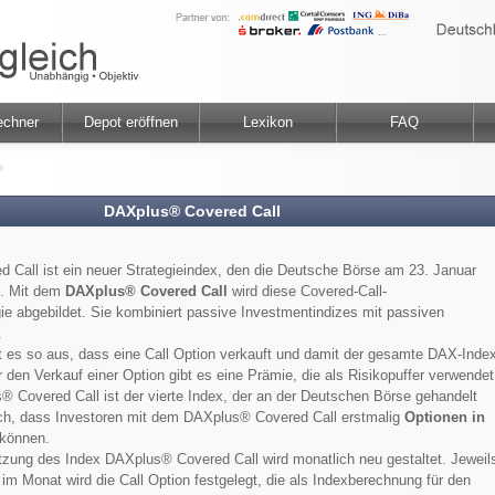
echner
Depot eröffnen
Lexikon
FAQ
DAXplus® Covered Call
Call ist ein neuer Strategieindex, den die Deutsche Börse am 23. Januar
t. Mit dem
DAXplus® Covered Call
wird diese Covered-Call-
ie abgebildet. Sie kombiniert passive Investmentindizes mit passiven
.
ht es so aus, dass eine Call Option verkauft und damit der gesamte DAX-Inde
r den Verkauf einer Option gibt es eine Prämie, die als Risikopuffer verwendet
® Covered Call ist der vierte Index, der an der Deutschen Börse gehandelt
och, dass Investoren mit dem DAXplus® Covered Call erstmalig
Optionen in
können.
ung des Index DAXplus® Covered Call wird monatlich neu gestaltet. Jeweil
 im Monat wird die Call Option festgelegt, die als Indexberechnung für den