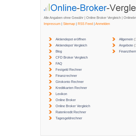
Alle Angaben ohne Gewähr | Online Broker Vergleich | Onlineb
Impressum
|
Sitemap
|
RSS Feed
|
Anmelden
Aktiendepot eröffnen
Allgemein
(
Aktiendepot Vergleich
Angebote
(
Blog
Finanzthe
CFD Broker Vergleich
FAQ
Festgeld Rechner
Finanzrechner
Girokonto Rechner
Kreditkarten Rechner
Lexikon
Online Broker
Online Broker Vergleich
Ratenkredit Rechner
Tagesgeldrechner