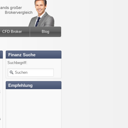
CFD Broker
Blog
Finanz Suche
Suchbegriff:
Empfehlung
x
s