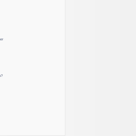
ger
u?