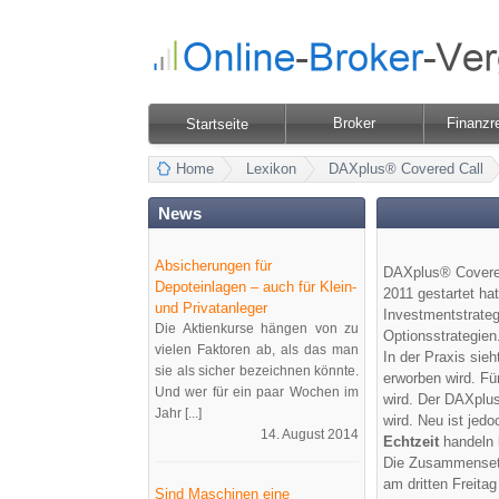
Broker
Finanzr
Startseite
Home
Lexikon
DAXplus® Covered Call
News
Absicherungen für
DAXplus® Covered 
Depoteinlagen – auch für Klein-
2011 gestartet ha
und Privatanleger
Investmentstrateg
Die Aktienkurse hängen von zu
Optionsstrategien
vielen Faktoren ab, als das man
In der Praxis sie
sie als sicher bezeichnen könnte.
erworben wird. Fü
Und wer für ein paar Wochen im
wird. Der DAXplus
Jahr [...]
wird. Neu ist jed
14. August 2014
Echtzeit
handeln 
Die Zusammensetz
am dritten Freitag
Sind Maschinen eine