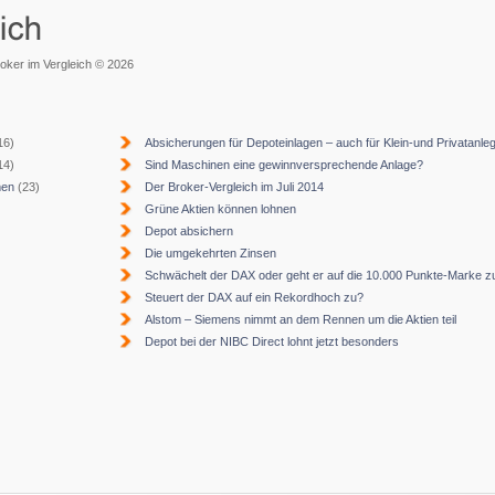
roker im Vergleich © 2026
16)
Absicherungen für Depoteinlagen – auch für Klein-und Privatanle
14)
Sind Maschinen eine gewinnversprechende Anlage?
men
(23)
Der Broker-Vergleich im Juli 2014
Grüne Aktien können lohnen
Depot absichern
Die umgekehrten Zinsen
Schwächelt der DAX oder geht er auf die 10.000 Punkte-Marke z
Steuert der DAX auf ein Rekordhoch zu?
Alstom – Siemens nimmt an dem Rennen um die Aktien teil
Depot bei der NIBC Direct lohnt jetzt besonders