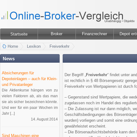
Broker
Finanzrechner
Depot erö
Startseite
Home
Lexikon
Freiverkehr
News
Absicherungen für
Der Begriff „
Freiverkehr
“ findet unter 
Depoteinlagen – auch für Klein-
ist rechtlich in § 48 Börsengesetz gerege
und Privatanleger
Freiverkehr von Wertpapieren ist durch f
Die Aktienkurse hängen von zu
vielen Faktoren ab, als das man
– Gegenstand sind Wertpapiere, die wede
sie als sicher bezeichnen könnte.
zugelassen noch im Handel des regulier
Und wer für ein paar Wochen im
– Die Zulassung ist nur dann möglich, w
Jahr [...]
Geschäftsbedingungen des Börsenträgers 
14. August 2014
wurden) vorliegen und somit eine ordn
gewährleistet erscheint.
– Die Börsenaufsichtsbehörde kann den 
Sind Maschinen eine