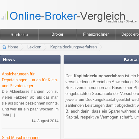
Broker
Finanzrechner
Depot erö
Startseite
Home
Lexikon
Kapitaldeckungsverfahren
News
Kapita
Absicherungen für
Das
Kapitaldeckungsverfahren
ist ein 
Depoteinlagen – auch für Klein-
verschiedenen Bereichen Anwendung. So u
und Privatanleger
Sozialversicherungen auf Basis einer Pfli
Die Aktienkurse hängen von zu
eingebrachten Sparanteile der Versiche
vielen Faktoren ab, als das man
jeweils ein Deckungskapital gebildet wird
sie als sicher bezeichnen könnte.
zahlenden Leistungen damit abgedeckt w
Und wer für ein paar Wochen im
B. auch darin, dass ein Sparer während 
Jahr [...]
Kapital, respektive Vermögen schafft, u
14. August 2014
Sind Maschinen eine