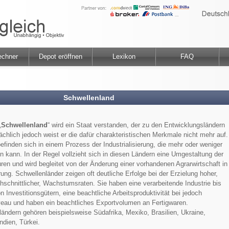
echner
Depot eröffnen
Lexikon
FAQ
Schwellenland
„
Schwellenland
“ wird ein Staat verstanden, der zu den Entwicklungsländern
sächlich jedoch weist er die dafür charakteristischen Merkmale nicht mehr auf.
efinden sich in einem Prozess der Industrialisierung, die mehr oder weniger
in kann. In der Regel vollzieht sich in diesen Ländern eine Umgestaltung der
uren und wird begleitet von der Änderung einer vorhandenen Agrarwirtschaft in
erung. Schwellenländer zeigen oft deutliche Erfolge bei der Erzielung hoher,
chschnittlicher, Wachstumsraten. Sie haben eine verarbeitende Industrie bis
n Investitionsgütern, eine beachtliche Arbeitsproduktivität bei jedoch
veau und haben ein beachtliches Exportvolumen an Fertigwaren.
ändern gehören beispielsweise Südafrika, Mexiko, Brasilien, Ukraine,
ndien, Türkei.