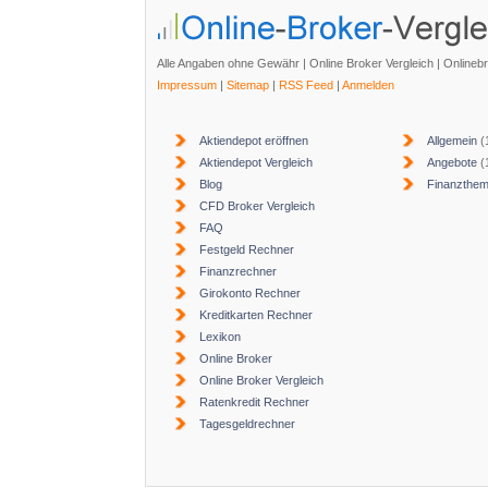
Alle Angaben ohne Gewähr | Online Broker Vergleich | Onlineb
Impressum
|
Sitemap
|
RSS Feed
|
Anmelden
Aktiendepot eröffnen
Allgemein
(
Aktiendepot Vergleich
Angebote
(
Blog
Finanzthe
CFD Broker Vergleich
FAQ
Festgeld Rechner
Finanzrechner
Girokonto Rechner
Kreditkarten Rechner
Lexikon
Online Broker
Online Broker Vergleich
Ratenkredit Rechner
Tagesgeldrechner