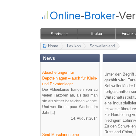
Broker
Finanzr
Startseite
Home
Lexikon
Schwellenland
News
Absicherungen für
Unter den Begriff 
Depoteinlagen – auch für Klein-
gezählt wird. Tat
und Privatanleger
Schwellenländer b
Die Aktienkurse hängen von zu
fortgeschritten se
vielen Faktoren ab, als das man
Wirtschaftsstrukt
sie als sicher bezeichnen könnte.
eine Industrialisi
Und wer für ein paar Wochen im
teilweise überdur
Jahr [...]
zur Herstellung vo
14. August 2014
niedrigem Lohnni
Zu den Schwellenl
Russland China, I
Sind Maschinen eine