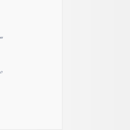
ger
u?