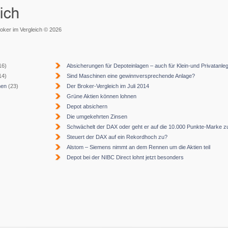
roker im Vergleich © 2026
16)
Absicherungen für Depoteinlagen – auch für Klein-und Privatanle
14)
Sind Maschinen eine gewinnversprechende Anlage?
men
(23)
Der Broker-Vergleich im Juli 2014
Grüne Aktien können lohnen
Depot absichern
Die umgekehrten Zinsen
Schwächelt der DAX oder geht er auf die 10.000 Punkte-Marke z
Steuert der DAX auf ein Rekordhoch zu?
Alstom – Siemens nimmt an dem Rennen um die Aktien teil
Depot bei der NIBC Direct lohnt jetzt besonders