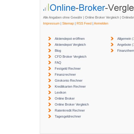
Alle Angaben ohne Gewähr | Online Broker Vergleich | Onlineb
Impressum
|
Sitemap
|
RSS Feed
|
Anmelden
Aktiendepot eröffnen
Allgemein
(
Aktiendepot Vergleich
Angebote
(
Blog
Finanzthe
CFD Broker Vergleich
FAQ
Festgeld Rechner
Finanzrechner
Girokonto Rechner
Kreditkarten Rechner
Lexikon
Online Broker
Online Broker Vergleich
Ratenkredit Rechner
Tagesgeldrechner