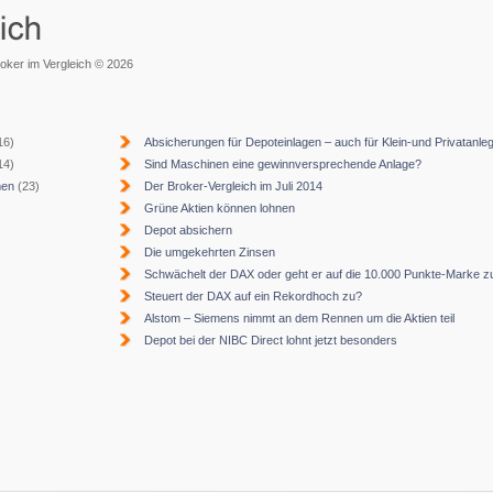
roker im Vergleich © 2026
16)
Absicherungen für Depoteinlagen – auch für Klein-und Privatanle
14)
Sind Maschinen eine gewinnversprechende Anlage?
men
(23)
Der Broker-Vergleich im Juli 2014
Grüne Aktien können lohnen
Depot absichern
Die umgekehrten Zinsen
Schwächelt der DAX oder geht er auf die 10.000 Punkte-Marke z
Steuert der DAX auf ein Rekordhoch zu?
Alstom – Siemens nimmt an dem Rennen um die Aktien teil
Depot bei der NIBC Direct lohnt jetzt besonders