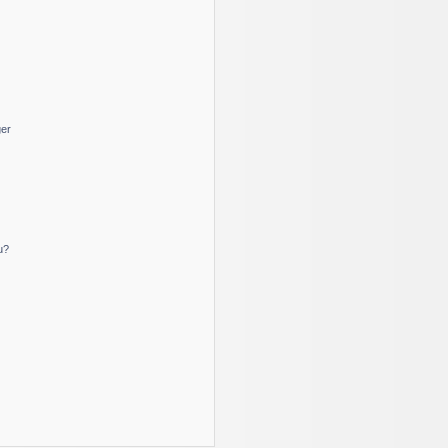
ger
u?