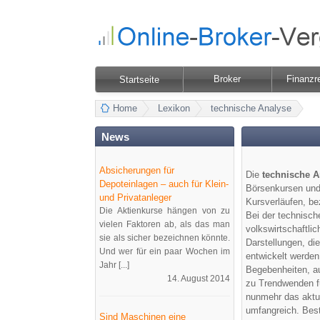
Broker
Finanzr
Startseite
Home
Lexikon
technische Analyse
News
Absicherungen für
Die
technische A
Depoteinlagen – auch für Klein-
Börsenkursen und 
und Privatanleger
Kursverläufen, be
Die Aktienkurse hängen von zu
Bei der technisch
vielen Faktoren ab, als das man
volkswirtschaftli
sie als sicher bezeichnen könnte.
Darstellungen, di
Und wer für ein paar Wochen im
entwickelt werden
Jahr [...]
Begebenheiten, a
14. August 2014
zu Trendwenden f
nunmehr das aktue
umfangreich. Best
Sind Maschinen eine