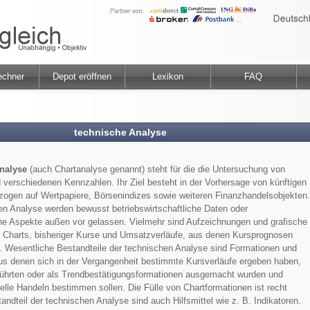
echner
Depot eröffnen
Lexikon
FAQ
technische Analyse
nalyse
(auch Chartanalyse genannt) steht für die die Untersuchung von
verschiedenen Kennzahlen. Ihr Ziel besteht in der Vorhersage von künftigen
zogen auf Wertpapiere, Börsenindizes sowie weiteren Finanzhandelsobjekten.
en Analyse werden bewusst betriebswirtschaftliche Daten oder
che Aspekte außen vor gelassen. Vielmehr sind Aufzeichnungen und grafische
e Charts, bisheriger Kurse und Umsatzverläufe, aus denen Kursprognosen
. Wesentliche Bestandteile der technischen Analyse sind Formationen und
us denen sich in der Vergangenheit bestimmte Kursverläufe ergeben haben,
ührten oder als Trendbestätigungsformationen ausgemacht wurden und
lle Handeln bestimmen sollen. Die Fülle von Chartformationen ist recht
andteil der technischen Analyse sind auch Hilfsmittel wie z. B. Indikatoren.