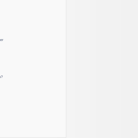
ger
u?