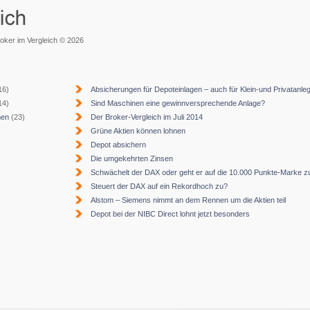
roker im Vergleich © 2026
16)
Absicherungen für Depoteinlagen – auch für Klein-und Privatanle
14)
Sind Maschinen eine gewinnversprechende Anlage?
men
(23)
Der Broker-Vergleich im Juli 2014
Grüne Aktien können lohnen
Depot absichern
Die umgekehrten Zinsen
Schwächelt der DAX oder geht er auf die 10.000 Punkte-Marke z
Steuert der DAX auf ein Rekordhoch zu?
Alstom – Siemens nimmt an dem Rennen um die Aktien teil
Depot bei der NIBC Direct lohnt jetzt besonders