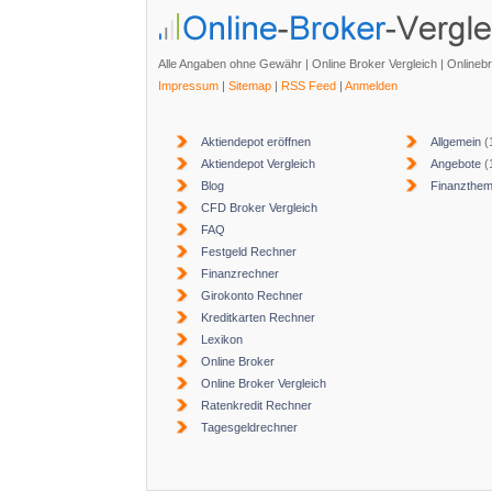
Alle Angaben ohne Gewähr | Online Broker Vergleich | Onlineb
Impressum
|
Sitemap
|
RSS Feed
|
Anmelden
Aktiendepot eröffnen
Allgemein
(
Aktiendepot Vergleich
Angebote
(
Blog
Finanzthe
CFD Broker Vergleich
FAQ
Festgeld Rechner
Finanzrechner
Girokonto Rechner
Kreditkarten Rechner
Lexikon
Online Broker
Online Broker Vergleich
Ratenkredit Rechner
Tagesgeldrechner