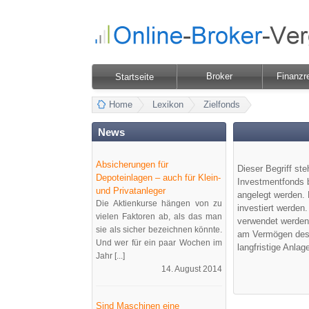
Broker
Finanzr
Startseite
Home
Lexikon
Zielfonds
News
Absicherungen für
Dieser Begriff st
Depoteinlagen – auch für Klein-
Investmentfonds b
und Privatanleger
angelegt werden. 
Die Aktienkurse hängen von zu
investiert werde
vielen Faktoren ab, als das man
verwendet werden.
sie als sicher bezeichnen könnte.
am Vermögen de
Und wer für ein paar Wochen im
langfristige Anla
Jahr [...]
14. August 2014
Sind Maschinen eine