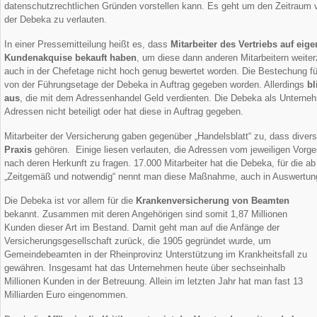
datenschutzrechtlichen Gründen vorstellen kann. Es geht um den Zeitraum
der Debeka zu verlauten.
In einer Pressemitteilung heißt es, dass
Mitarbeiter des Vertriebs auf ei
Kundenakquise bekauft haben
, um diese dann anderen Mitarbeitern weite
auch in der Chefetage nicht hoch genug bewertet worden. Die Bestechung fü
von der Führungsetage der Debeka in Auftrag gegeben worden. Allerdings
bl
aus
, die mit dem Adressenhandel Geld verdienten. Die Debeka als Unterne
Adressen nicht beteiligt oder hat diese in Auftrag gegeben.
Mitarbeiter der Versicherung gaben gegenüber „Handelsblatt“ zu, dass dive
Praxis
gehören. Einige liesen verlauten, die Adressen vom jeweiligen Vo
nach deren Herkunft zu fragen. 17.000 Mitarbeiter hat die Debeka, für die ab 
„Zeitgemäß und notwendig“ nennt man diese Maßnahme, auch in Auswertung
Die Debeka ist vor allem für die
Krankenversicherung von Beamten
bekannt. Zusammen mit deren Angehörigen sind somit 1,87 Millionen
Kunden dieser Art im Bestand. Damit geht man auf die Anfänge der
Versicherungsgesellschaft zurück, die 1905 gegründet wurde, um
Gemeindebeamten in der Rheinprovinz Unterstützung im Krankheitsfall zu
gewähren. Insgesamt hat das Unternehmen heute über sechseinhalb
Millionen Kunden in der Betreuung. Allein im letzten Jahr hat man fast 13
Milliarden Euro eingenommen.