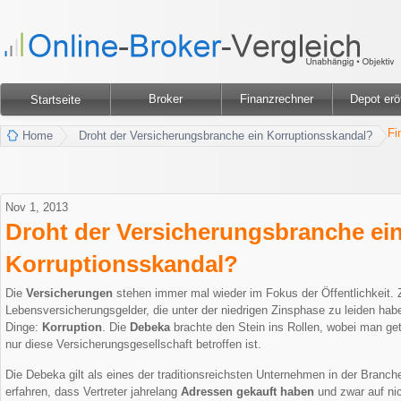
Broker
Finanzrechner
Depot erö
Startseite
Fi
Home
Droht der Versicherungsbranche ein Korruptionsskandal?
Nov 1, 2013
Droht der Versicherungsbranche ei
Korruptionsskandal?
Die
Versicherungen
stehen immer mal wieder im Fokus der Öffentlichkeit. Z
Lebensversicherungsgelder, die unter der niedrigen Zinsphase zu leiden ha
Dinge:
Korruption
. Die
Debeka
brachte den Stein ins Rollen, wobei man ge
nur diese Versicherungsgesellschaft betroffen ist.
Die Debeka gilt als eines der traditionsreichsten Unternehmen in der Branch
erfahren, dass Vertreter jahrelang
Adressen gekauft haben
und zwar auf ni